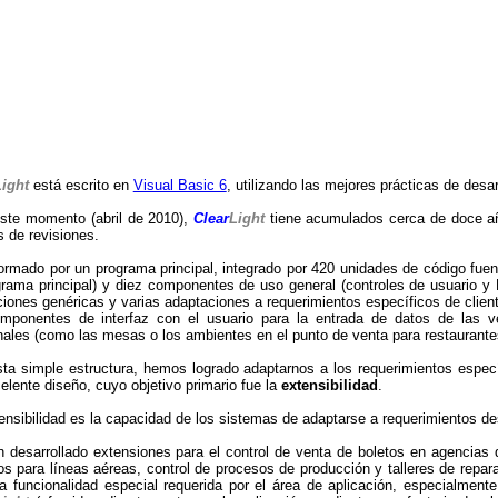
Light
está escrito en
Visual Basic 6
, utilizando las mejores prácticas de desar
ste momento (abril de 2010),
Clear
Light
tiene acumulados cerca de doce año
s de revisiones.
ormado por un programa principal, integrado por 420 unidades de código fuen
grama principal) y diez componentes de uso general (controles de usuario y
ciones genéricas y varias adaptaciones a requerimientos específicos de client
omponentes de interfaz con el usuario para la entrada de datos de las 
nales (como las mesas o los ambientes en el punto de venta para restaurante
ta simple estructura, hemos logrado adaptarnos a los requerimientos especí
elente diseño, cuyo objetivo primario fue la
extensibilidad
.
ensibilidad es la capacidad de los sistemas de adaptarse a requerimientos de
 desarrollado extensiones para el control de venta de boletos en agencias d
os para líneas aéreas, control de procesos de producción y talleres de repar
la funcionalidad especial requerida por el área de aplicación, especialmente