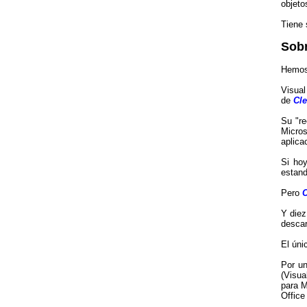
objeto
Tiene 
Sobr
Hemos 
Visual
de
Cle
Su "re
Micros
aplica
Si ho
estand
Pero
C
Y diez
descar
El úni
Por un
(Visua
para M
Office