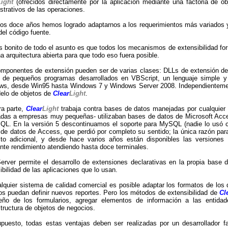
Light
(ofrecidos directamente por la aplicación mediante una factoria de ob
strativos de las operaciones.
os doce años hemos logrado adaptarnos a los requerimientos más variados y
del código fuente.
 bonito de todo el asunto es que todos los mecanismos de extensibilidad fo
a arquitectura abierta para que todo eso fuera posible.
mponentes de extensión pueden ser de varias clases: DLLs de extensión de l
 de pequeños programas desarrollados en VBScript, un lenguaje simple y
s, desde Win95 hasta Windows 7 y Windows Server 2008. Independientement
elo de objetos de
Clear
Light
.
ra parte,
Clear
Light
trabaja contra bases de datos manejadas por cualquier 
adas a empresas muy pequeñas- utilizaban bases de datos de Microsoft Acces
QL. En la versión 5 descontinuamos el soporte para MySQL (nadie lo usó
de datos de Access, que perdió por completo su sentido; la única razón pa
to adicional, y desde hace varios años están disponibles las versiones
nte rendimiento atendiendo hasta doce terminales.
rver permite el desarrollo de extensiones declarativas en la propia base 
ibilidad de las aplicaciones que lo usan.
lquier sistema de calidad comercial es posible adaptar los formatos de lo
os puedan definir nuevos reportes. Pero los métodos de extensibilidad de
Cl
seño de los formularios, agregar elementos de información a las entida
structura de objetos de negocios.
puesto, todas estas ventajas deben ser realizadas por un desarrollador f