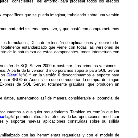
jetos "conscientes" del entorno) para procesar todos los efectos
 específicos que se pueda imaginar, trabajando sobre una versión
rman parte del sistema operativo, y que bastó con comprometernos
os formularios, DLLs de extensión de aplicaciones y -sobre todo-
 totalmente estandarizado que viene con todas las versiones de
e de la naturaleza de estos componentes, todos interactuan con
versión de SQL Server 2000 o posterior. Las primeras versiones -
s. A partir de la versión 3 incorporamos soporte para SQL Server
 con
Clear
Light
) Y en la versión 6 descontinuamos el soporte para
ra usar BBDD de Access era que no requerían la compra de ningún
 Express de SQL Server, totalmente gratuitas, que producen un
de datos, aumentando así de manera considerable el potencial de
s documentos a cualquier requerimiento. Tambien es común que los
ear
Light
permiten alterar los efectos de las operaciones, modificar
des y soportar nuevas aplicaciones constuídas sobre su sólida
amiliarizado con las herramientas requeridas y con el modelo de