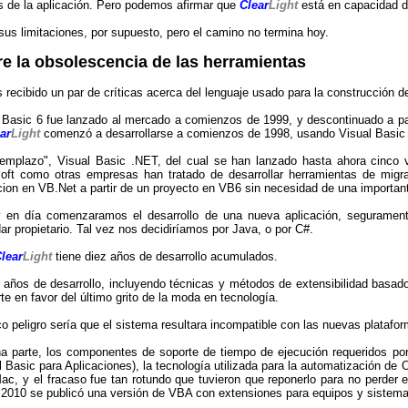
s de la aplicación. Pero podemos afirmar que
Clear
Light
está en capacidad de
sus limitaciones, por supuesto, pero el camino no termina hoy.
e la obsolescencia de las herramientas
recibido un par de críticas acerca del lenguaje usado para la construcción 
 Basic 6 fue lanzado al mercado a comienzos de 1999, y descontinuado a par
ar
Light
comenzó a desarrollarse a comienzos de 1998, usando Visual Basic 
emplazo", Visual Basic .NET, del cual se han lanzado hasta ahora cinco 
oft como otras empresas han tratado de desarrollar herramientas de migr
cion en VB.Net a partir de un proyecto en VB6 sin necesidad de una importan
y en día comenzaramos el desarrollo de una nueva aplicación, segurame
ar propietario. Tal vez nos decidiríamos por Java, o por C#.
lear
Light
tiene diez años de desarrollo acumulados.
 años de desarrollo, incluyendo técnicas y métodos de extensibilidad basado
te en favor del último grito de la moda en tecnología.
co peligro sería que el sistema resultara incompatible con las nuevas plataf
a parte, los componentes de soporte de tiempo de ejecución requeridos po
l Basic para Aplicaciones), la tecnología utilizada para la automatización de 
ac, y el fracaso fue tan rotundo que tuvieron que reponerlo para no perder 
 2010 se publicó una versión de VBA con extensiones para equipos y sistemas