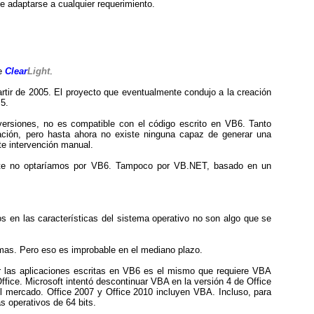
 adaptarse a cualquier requerimiento.
de
Clear
Light
.
tir de 2005. El proyecto que eventualmente condujo a la creación
5.
versiones, no es compatible con el código escrito en VB6. Tanto
ación, pero hasta ahora no existe ninguna capaz de generar una
te intervención manual.
nte no optaríamos por VB6. Tampoco por VB.NET, basado en un
s en las características del sistema operativo no son algo que se
ormas. Pero eso es improbable en el mediano plazo.
r las aplicaciones escritas en VB6 es el mismo que requiere VBA
Office. Microsoft intentó descontinuar VBA en la versión 4 de Office
el mercado. Office 2007 y Office 2010 incluyen VBA. Incluso, para
 operativos de 64 bits.