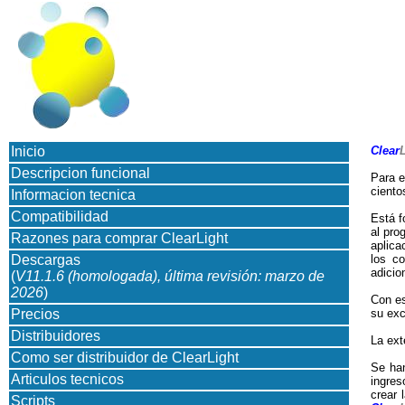
Inicio
Clear
Descripcion funcional
Para e
ciento
Informacion tecnica
Compatibilidad
Está f
al pro
Razones para comprar ClearLight
aplica
Descargas
los c
adicio
(
V11.1.6 (homologada), última revisión: marzo de
2026
)
Con es
Precios
su exc
Distribuidores
La ext
Como ser distribuidor de ClearLight
Se han
Articulos tecnicos
ingres
crear 
Scripts