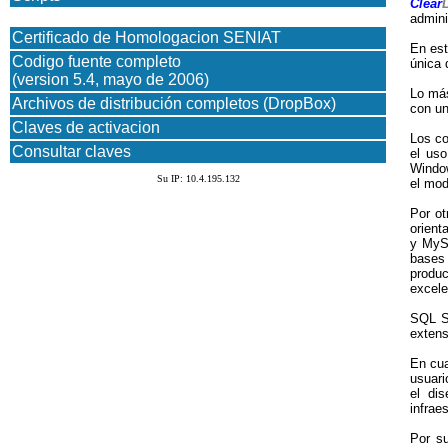
Clear
admini
Certificado de Homologacion SENIAT
En est
Codigo fuente completo
única 
(version 5.4, mayo de 2006)
Lo más
Archivos de distribución completos (DropBox)
con un
Claves de activacion
Los co
Consultar claves
el uso
Window
Su IP: 10.4.195.132
el mod
Por ot
orient
y MyS
bases 
produc
excele
SQL Se
extens
En cua
usuari
el di
infrae
Por su